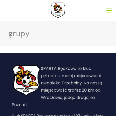
grupy
SPARTA Będkowo to klub
piłkarski z małej miejscowości
niedaleko Trzebnicy. Na naszą
miejscowość trafisz 20 km od
Wrocławia, jadąc drogą na
Poznań.
Klub SPARTA Będkowo powstał w 1974 roku, a jego