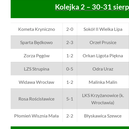
Kolejka 2 – 30-31 sier
Kometa Kryniczno
2-0
Sokół II Wielka Lipa
Sparta Będkowo
2-3
Orzeł Prusice
Zorza Pęgów
1-2
Orkan Ligota Piękna
LZS Strupina
0-5
Odra Uraz
Widawa Wrocław
1-2
Malinka Malin
LKS Krzyżanowice (k.
Rosa Rościsławice
5-1
Wrocławia)
Płomień Wisznia Mała
2-2
Błyskawica Szewce