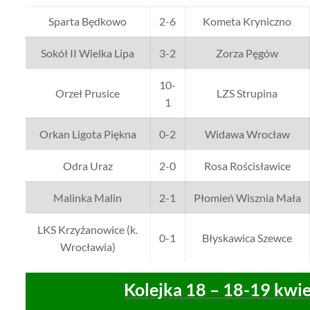
Sparta Będkowo
2-6
Kometa Kryniczno
Sokół II Wielka Lipa
3-2
Zorza Pęgów
10-
Orzeł Prusice
LZS Strupina
1
Orkan Ligota Piękna
0-2
Widawa Wrocław
Odra Uraz
2-0
Rosa Rościsławice
Malinka Malin
2-1
Płomień Wisznia Mała
LKS Krzyżanowice (k.
0-1
Błyskawica Szewce
Wrocławia)
Kolejka 18 – 18-19 kwie