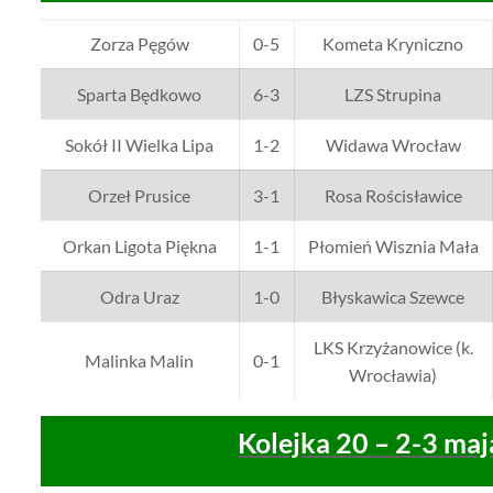
Zorza Pęgów
0-5
Kometa Kryniczno
Sparta Będkowo
6-3
LZS Strupina
Sokół II Wielka Lipa
1-2
Widawa Wrocław
Orzeł Prusice
3-1
Rosa Rościsławice
Orkan Ligota Piękna
1-1
Płomień Wisznia Mała
Odra Uraz
1-0
Błyskawica Szewce
LKS Krzyżanowice (k.
Malinka Malin
0-1
Wrocławia)
Kolejka 20 – 2-3 maj