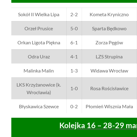
Sokół II Wielka Lipa
2-2
Kometa Kryniczno
Orzeł Prusice
5-0
Sparta Będkowo
Orkan Ligota Piękna
6-1
Zorza Pęgów
Odra Uraz
4-1
LZS Strupina
Malinka Malin
1-3
Widawa Wrocław
LKS Krzyżanowice (k.
1-0
Rosa Rościsławice
Wrocławia)
Błyskawica Szewce
0-2
Płomień Wisznia Mała
Kolejka 16 – 28-29 ma