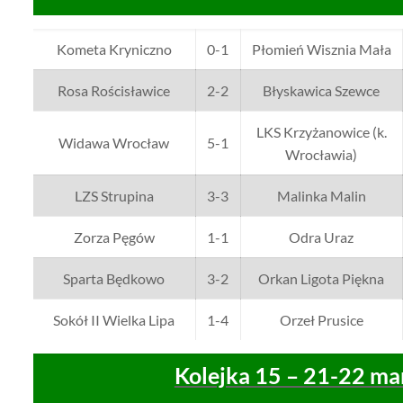
Kometa Kryniczno
0-1
Płomień Wisznia Mała
Rosa Rościsławice
2-2
Błyskawica Szewce
LKS Krzyżanowice (k.
Widawa Wrocław
5-1
Wrocławia)
LZS Strupina
3-3
Malinka Malin
Zorza Pęgów
1-1
Odra Uraz
Sparta Będkowo
3-2
Orkan Ligota Piękna
Sokół II Wielka Lipa
1-4
Orzeł Prusice
Kolejka 15 – 21-22 ma