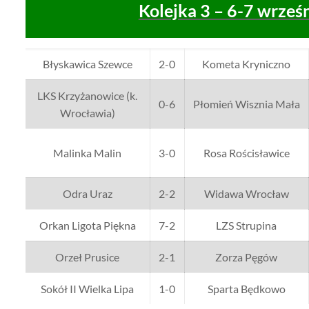
Kolejka 3 – 6-7 wrześ
Błyskawica Szewce
2-0
Kometa Kryniczno
LKS Krzyżanowice (k.
0-6
Płomień Wisznia Mała
Wrocławia)
Malinka Malin
3-0
Rosa Rościsławice
Odra Uraz
2-2
Widawa Wrocław
Orkan Ligota Piękna
7-2
LZS Strupina
Orzeł Prusice
2-1
Zorza Pęgów
Sokół II Wielka Lipa
1-0
Sparta Będkowo