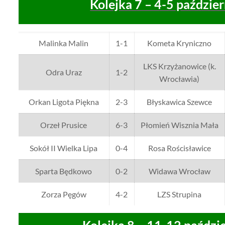
Kolejka 7 – 4-5 paździe
Malinka Malin
1-1
Kometa Kryniczno
LKS Krzyżanowice (k.
Odra Uraz
1-2
Wrocławia)
Orkan Ligota Piękna
2-3
Błyskawica Szewce
Orzeł Prusice
6-3
Płomień Wisznia Mała
Sokół II Wielka Lipa
0-4
Rosa Rościsławice
Sparta Będkowo
0-2
Widawa Wrocław
Zorza Pęgów
4-2
LZS Strupina