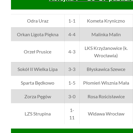
Odra Uraz
1-1
Kometa Kryniczno
Orkan Ligota Piękna
4-4
Malinka Malin
LKS Krzyżanowice (k.
Orzeł Prusice
4-3
Wrocławia)
Sokół II Wielka Lipa
3-3
Błyskawica Szewce
Sparta Będkowo
1-5
Płomień Wisznia Mała
Zorza Pęgów
3-0
Rosa Rościsławice
1-
LZS Strupina
Widawa Wrocław
11