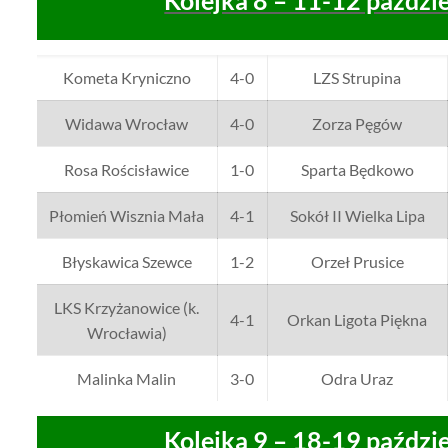
Kolejka 8 – 11-12 paździ
Kometa Kryniczno
4-0
LZS Strupina
Widawa Wrocław
4-0
Zorza Pęgów
Rosa Rościsławice
1-0
Sparta Będkowo
Płomień Wisznia Mała
4-1
Sokół II Wielka Lipa
Błyskawica Szewce
1-2
Orzeł Prusice
LKS Krzyżanowice (k.
4-1
Orkan Ligota Piękna
Wrocławia)
Malinka Malin
3-0
Odra Uraz
Kolejka 9 – 18-19 paździ