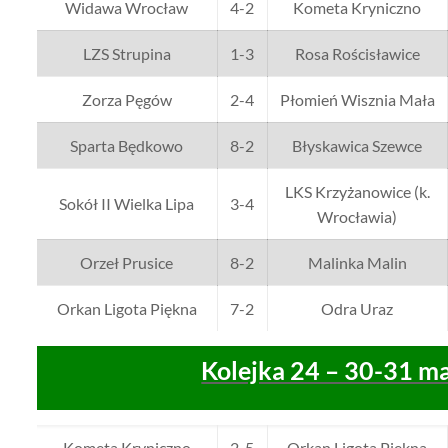
Widawa Wrocław
4-2
Kometa Kryniczno
LZS Strupina
1-3
Rosa Rościsławice
Zorza Pęgów
2-4
Płomień Wisznia Mała
Sparta Będkowo
8-2
Błyskawica Szewce
LKS Krzyżanowice (k.
Sokół II Wielka Lipa
3-4
Wrocławia)
Orzeł Prusice
8-2
Malinka Malin
Orkan Ligota Piękna
7-2
Odra Uraz
Kolejka 24 – 30-31 m
Kometa Kryniczno
2-5
Orkan Ligota Piękna