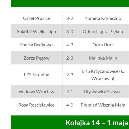
Orzeł Prusice
3-2
Kometa Kryniczno
Sokół II Wielka Lipa
3-0
Orkan Ligota Piękna
Sparta Będkowo
4-3
Odra Uraz
Zorza Pęgów
2-3
Malinka Malin
LKS Krzyżanowice (k.
LZS Strupina
2-3
Wrocławia)
Widawa Wrocław
2-1
Błyskawica Szewce
Rosa Rościsławice
4-0
Płomień Wisznia Mała
Kolejka 14 – 1 maja