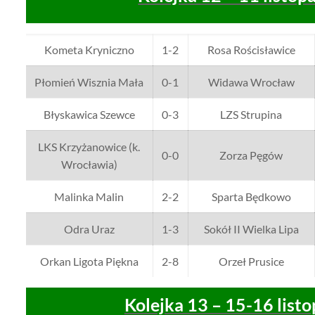
Kometa Kryniczno
1-2
Rosa Rościsławice
Płomień Wisznia Mała
0-1
Widawa Wrocław
Błyskawica Szewce
0-3
LZS Strupina
LKS Krzyżanowice (k.
0-0
Zorza Pęgów
Wrocławia)
Malinka Malin
2-2
Sparta Będkowo
Odra Uraz
1-3
Sokół II Wielka Lipa
Orkan Ligota Piękna
2-8
Orzeł Prusice
Kolejka 13 – 15-16 list