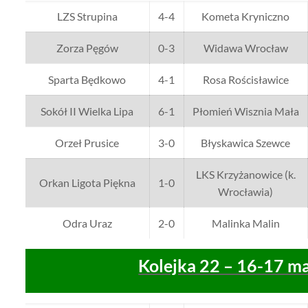
LZS Strupina
4-4
Kometa Kryniczno
Zorza Pęgów
0-3
Widawa Wrocław
Sparta Będkowo
4-1
Rosa Rościsławice
Sokół II Wielka Lipa
6-1
Płomień Wisznia Mała
Orzeł Prusice
3-0
Błyskawica Szewce
LKS Krzyżanowice (k.
Orkan Ligota Piękna
1-0
Wrocławia)
Odra Uraz
2-0
Malinka Malin
Kolejka 22 – 16-17 m