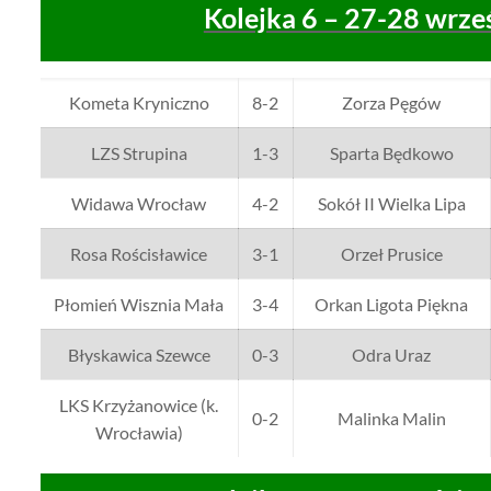
Kolejka 6 – 27-28 wrze
Kometa Kryniczno
8-2
Zorza Pęgów
LZS Strupina
1-3
Sparta Będkowo
Widawa Wrocław
4-2
Sokół II Wielka Lipa
Rosa Rościsławice
3-1
Orzeł Prusice
Płomień Wisznia Mała
3-4
Orkan Ligota Piękna
Błyskawica Szewce
0-3
Odra Uraz
LKS Krzyżanowice (k.
0-2
Malinka Malin
Wrocławia)