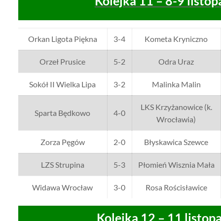
Kolejka 11 – 8-9 listo
Orkan Ligota Piękna
3-4
Kometa Kryniczno
Orzeł Prusice
5-2
Odra Uraz
Sokół II Wielka Lipa
3-2
Malinka Malin
LKS Krzyżanowice (k.
Sparta Będkowo
4-0
Wrocławia)
Zorza Pęgów
2-0
Błyskawica Szewce
LZS Strupina
5-3
Płomień Wisznia Mała
Widawa Wrocław
3-0
Rosa Rościsławice
Kolejka 12 – 11 listop