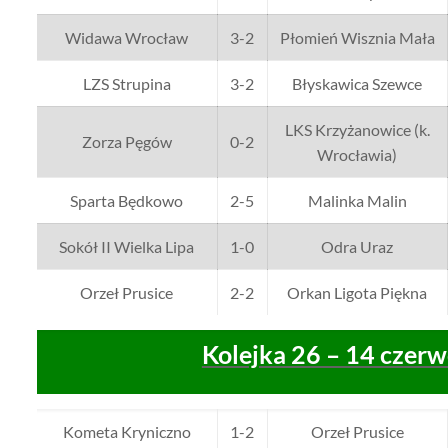
Widawa Wrocław
3-2
Płomień Wisznia Mała
LZS Strupina
3-2
Błyskawica Szewce
LKS Krzyżanowice (k.
Zorza Pęgów
0-2
Wrocławia)
Sparta Będkowo
2-5
Malinka Malin
Sokół II Wielka Lipa
1-0
Odra Uraz
Orzeł Prusice
2-2
Orkan Ligota Piękna
Kolejka 26 – 14 czer
Kometa Kryniczno
1-2
Orzeł Prusice