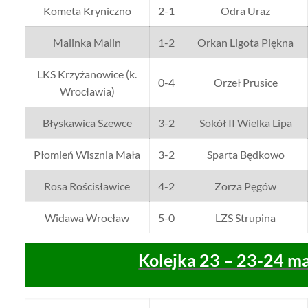
Kometa Kryniczno
2-1
Odra Uraz
Malinka Malin
1-2
Orkan Ligota Piękna
LKS Krzyżanowice (k.
0-4
Orzeł Prusice
Wrocławia)
Błyskawica Szewce
3-2
Sokół II Wielka Lipa
Płomień Wisznia Mała
3-2
Sparta Będkowo
Rosa Rościsławice
4-2
Zorza Pęgów
Widawa Wrocław
5-0
LZS Strupina
Kolejka 23 – 23-24 m