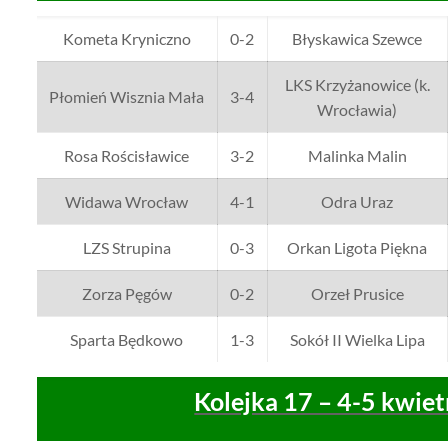
Kometa Kryniczno
0-2
Błyskawica Szewce
LKS Krzyżanowice (k.
Płomień Wisznia Mała
3-4
Wrocławia)
Rosa Rościsławice
3-2
Malinka Malin
Widawa Wrocław
4-1
Odra Uraz
LZS Strupina
0-3
Orkan Ligota Piękna
Zorza Pęgów
0-2
Orzeł Prusice
Sparta Będkowo
1-3
Sokół II Wielka Lipa
Kolejka 17 – 4-5 kwiet