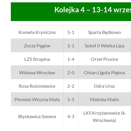
Kolejka 4 – 13-14 wrze
Kometa Kryniczno
5-1
Sparta Będkowo
Zorza Pęgów
1-1
Sokół II Wielka Lipa
LZS Strupina
1-4
Orzeł Prusice
Widawa Wrocław
2-0
Orkan Ligota Piękna
Rosa Rościsławice
2-2
Odra Uraz
Płomień Wisznia Mała
1-1
Malinka Malin
LKS Krzyżanowice (k.
Błyskawica Szewce
4-3
Wrocławia)