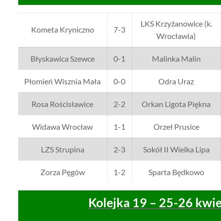
LKS Krzyżanowice (k.
Kometa Kryniczno
7-3
Wrocławia)
Błyskawica Szewce
0-1
Malinka Malin
Płomień Wisznia Mała
0-0
Odra Uraz
Rosa Rościsławice
2-2
Orkan Ligota Piękna
Widawa Wrocław
1-1
Orzeł Prusice
LZS Strupina
2-3
Sokół II Wielka Lipa
Zorza Pęgów
1-2
Sparta Będkowo
Kolejka 19 – 25-26 kwie