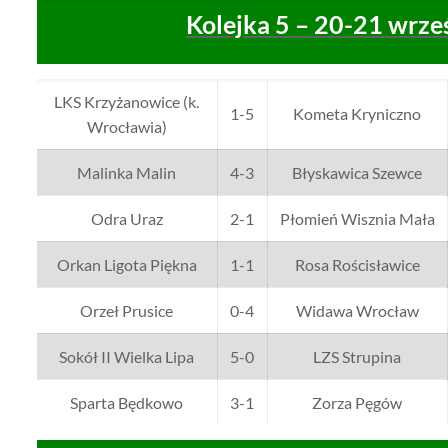
Kolejka 5 – 20-21 wrze
LKS Krzyżanowice (k.
1-5
Kometa Kryniczno
Wrocławia)
Malinka Malin
4-3
Błyskawica Szewce
Odra Uraz
2-1
Płomień Wisznia Mała
Orkan Ligota Piękna
1-1
Rosa Rościsławice
Orzeł Prusice
0-4
Widawa Wrocław
Sokół II Wielka Lipa
5-0
LZS Strupina
Sparta Będkowo
3-1
Zorza Pęgów