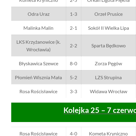
Odra Uraz
1-3
Orzeł Prusice
Malinka Malin
2-1
Sokół II Wielka Lipa
LKS Krzyżanowice (k.
2-2
Sparta Będkowo
Wrocławia)
Błyskawica Szewce
8-0
Zorza Pęgów
Płomień Wisznia Mała
5-2
LZS Strupina
Rosa Rościsławice
3-3
Widawa Wrocław
Kolejka 25 – 7 czerw
Rosa Rościsławice
4-0
Kometa Kryniczno