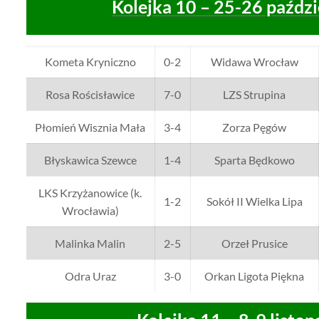
Kolejka 10 – 25-26 paździ
Kometa Kryniczno
0-2
Widawa Wrocław
Rosa Rościsławice
7-0
LZS Strupina
Płomień Wisznia Mała
3-4
Zorza Pęgów
Błyskawica Szewce
1-4
Sparta Będkowo
LKS Krzyżanowice (k.
1-2
Sokół II Wielka Lipa
Wrocławia)
Malinka Malin
2-5
Orzeł Prusice
Odra Uraz
3-0
Orkan Ligota Piękna