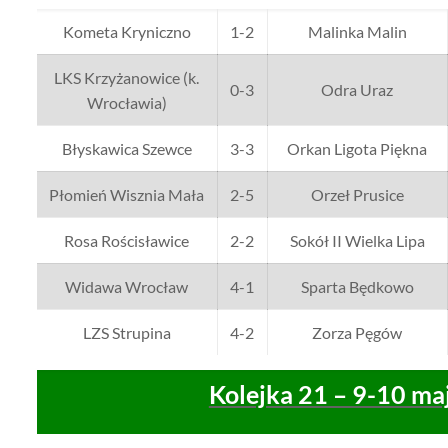
Kometa Kryniczno
1-2
Malinka Malin
LKS Krzyżanowice (k.
0-3
Odra Uraz
Wrocławia)
Błyskawica Szewce
3-3
Orkan Ligota Piękna
Płomień Wisznia Mała
2-5
Orzeł Prusice
Rosa Rościsławice
2-2
Sokół II Wielka Lipa
Widawa Wrocław
4-1
Sparta Będkowo
LZS Strupina
4-2
Zorza Pęgów
Kolejka 21 – 9-10 ma