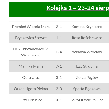
Kolejka 1 – 23-24 sier
Płomień Wisznia Mała
2-1
Kometa Kryniczno
Błyskawica Szewce
1-1
Rosa Rościsławice
LKS Krzyżanowice (k.
0-4
Widawa Wrocław
Wrocławia)
Malinka Malin
7-1
LZS Strupina
Odra Uraz
3-1
Zorza Pęgów
Orkan Ligota Piękna
2-0
Sparta Będkowo
Orzeł Prusice
4-1
Sokół II Wielka Lipa